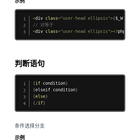
示例
复制
<
div 
class
=
"user-head ellipsis"
>
{
$_W
[
'fans
// 对等于 
<
div 
class
=
"user-head ellipsis"
>
<
?
php echo
判断语句
复制
{
if
 condition
}
{
elseif condition
}
{
else
}
{
/
if
}
条件选择分支
示例